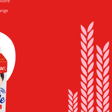
oudre
range