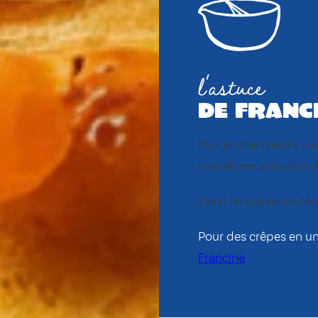
l'astuce
de franc
Pour plus de plaisirs, v
mandarines avec de la ch
Variez les plaisirs en d
Pour des crêpes en un c
Francine
.