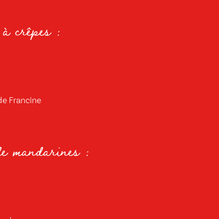
à crêpes :
ide Francine
de mandarines :