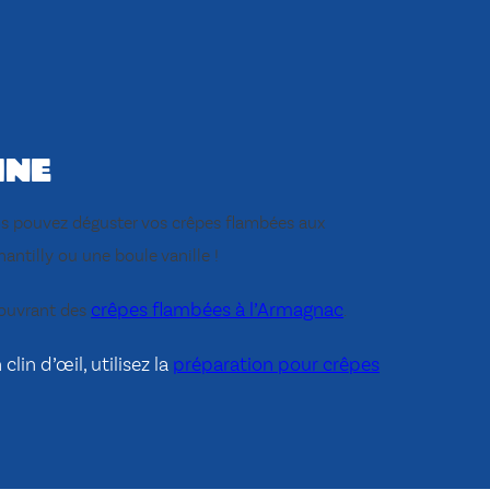
ine
ous pouvez déguster vos crêpes flambées aux
antilly ou une boule vanille !
crêpes flambées à l’Armagnac
écouvrant des
.
lin d’œil, utilisez la
préparation pour crêpes