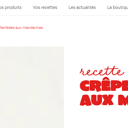
os produits
Vos recettes
Les actualités
La boutiq
flambées aux mandarines
recette
CRÊP
AUX 