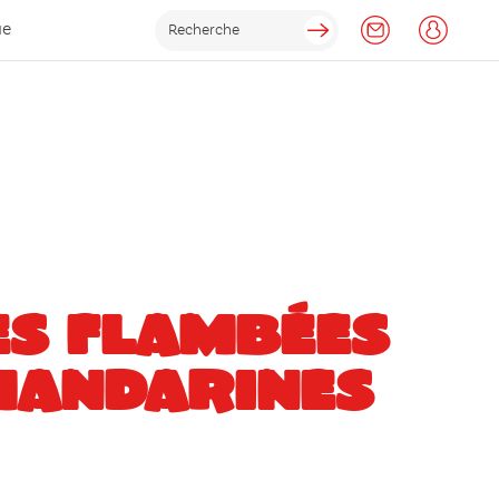
ue
ES FLAMBÉES
MANDARINES