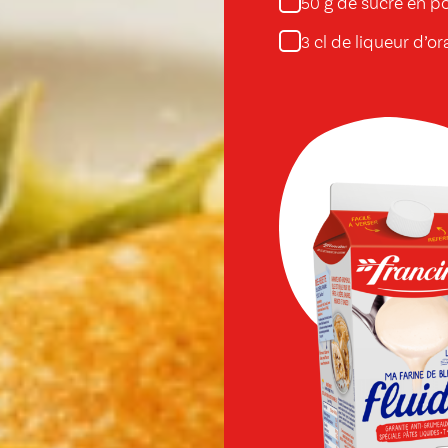
g de sucre en p
50
cl de liqueur d’o
3