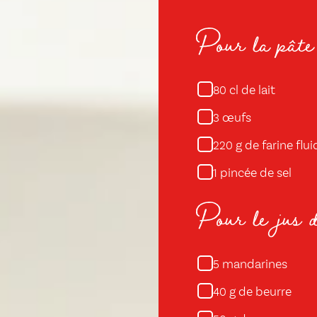
Pour la pâte 
cl de lait
80
œufs
3
g de farine flu
220
pincée de sel
1
Pour le jus 
mandarines
5
g de beurre
40