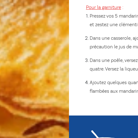
Pour la garniture
:
Pressez vos 5 mandarin
et zestez une clémenti
Dans une casserole, ajo
précaution le jus de ma
Dans une poêle, versez 
quatre.
Versez la liqueu
Ajoutez quelques quart
flambées aux mandarin