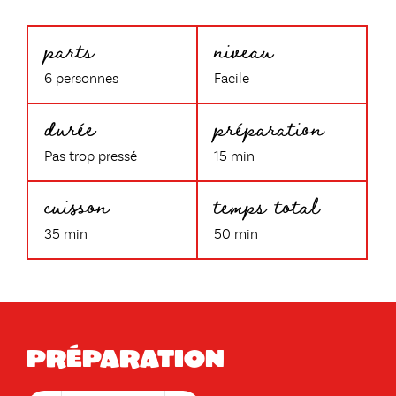
parts
niveau
6 personnes
Facile
durée
préparation
Pas trop pressé
15 min
cuisson
temps total
35 min
50 min
Préparation