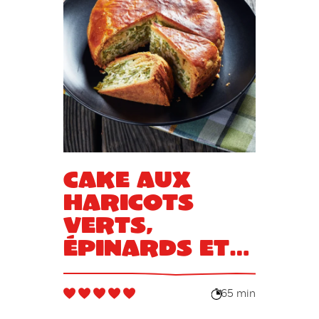
Cake aux
haricots
verts,
épinards et
fromage
65 min