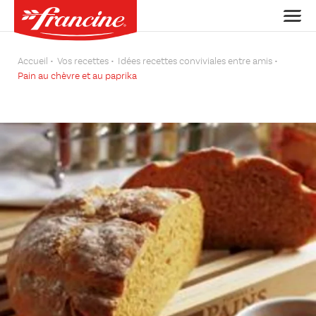
Accueil
Vos recettes
Idées recettes conviviales entre amis
Pain au chèvre et au paprika