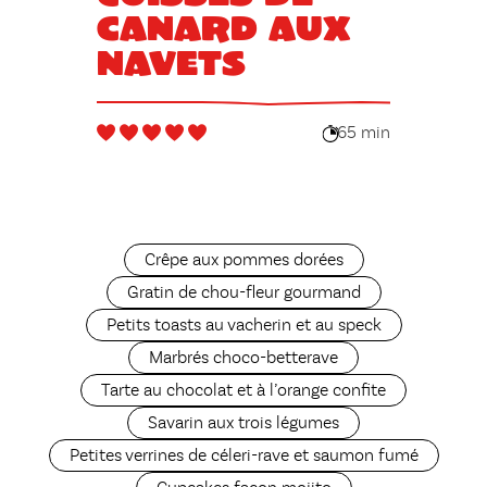
canard aux
navets
65 min
Crêpe aux pommes dorées
Gratin de chou-fleur gourmand
Petits toasts au vacherin et au speck
Marbrés choco-betterave
Tarte au chocolat et à l’orange confite
Savarin aux trois légumes
Petites verrines de céleri-rave et saumon fumé