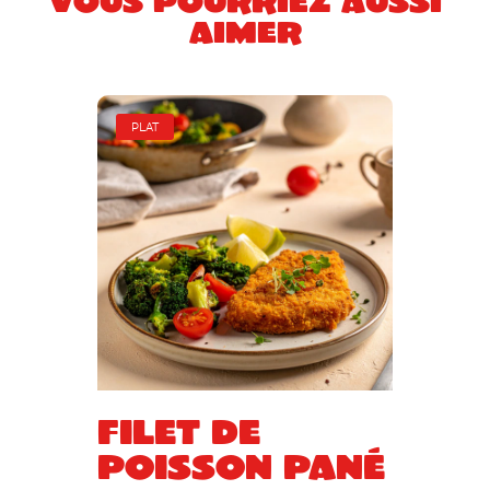
aimer
PLAT
Filet de
poisson pané