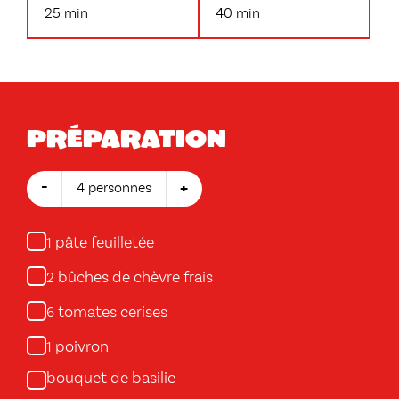
25 min
40 min
Préparation
-
+
4 personnes
pâte feuilletée
1
bûches de chèvre frais
2
tomates cerises
6
poivron
1
bouquet de basilic