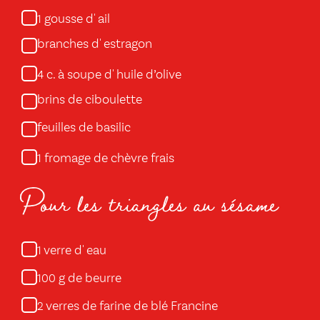
gousse d' ail
1
branches d' estragon
c. à soupe d' huile d’olive
4
brins de ciboulette
feuilles de basilic
fromage de chèvre frais
1
Pour les triangles au sésame
verre d' eau
1
g de beurre
100
verres de farine de blé Francine
2