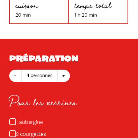
cuisson
temps total
20 min
1 h 20 min
Préparation
-
+
4 personnes
Pour les verrines
aubergine
1
courgettes
2