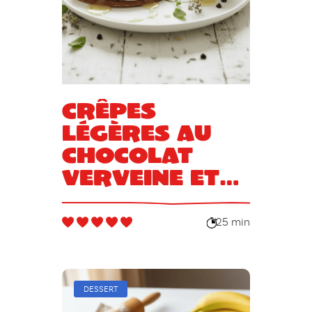
Crêpes
légères au
chocolat
verveine et
menthe
25 min
DESSERT