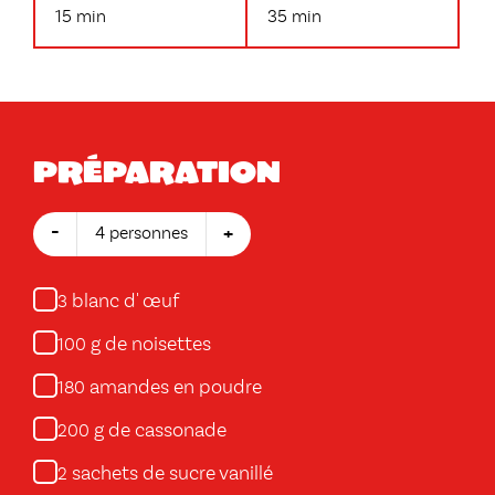
15 min
35 min
Préparation
-
+
4 personnes
blanc d' œuf
3
g de noisettes
100
amandes en poudre
180
g de cassonade
200
sachets de sucre vanillé
2