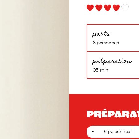
parts
6 personnes
préparation
05 min
Prépara
-
6 personnes