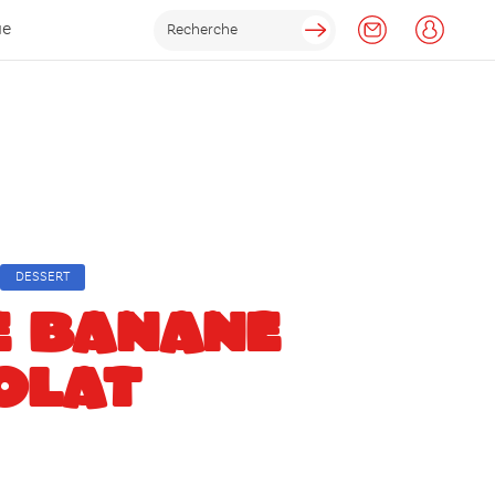
ue
DESSERT
E BANANE
OLAT