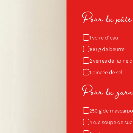
Pour la pâte
verre d' eau
1
g de beurre
100
verres de farine d
2
pincée de sel
1
Pour la garni
g de mascarp
250
c. à soupe de suc
4