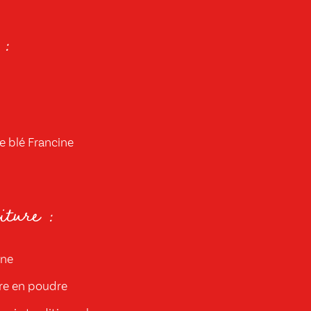
 :
e blé Francine
ture :
one
re en poudre