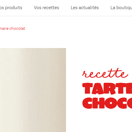
os produits
Vos recettes
Les actualités
La boutiq
anane chocolat
recette
TART
CHOC