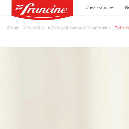
Chez Francine
N
Accueil
Vos recettes
Idées recettes conviviales entre amis
Tarte b