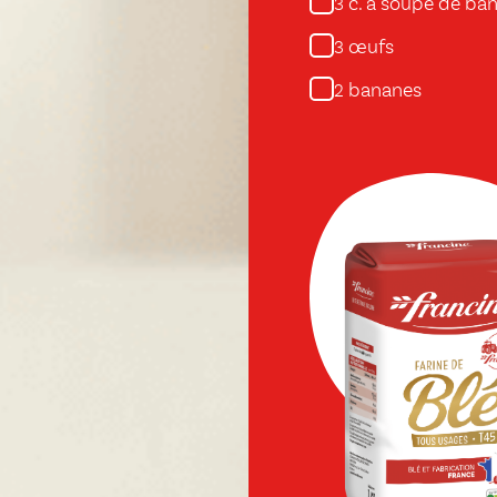
c. à soupe de ban
3
œufs
3
bananes
2