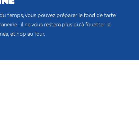
ine
 du temps, vous pouvez préparer le fond de tarte
ancine : il ne vous restera plus qu’à fouetter la
nes, et hop au four.