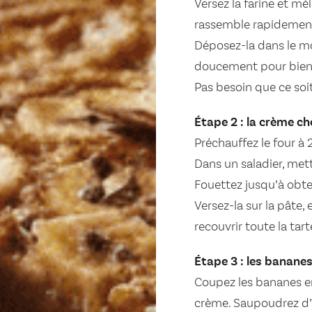
Versez la farine et mél
rassemble rapidement
Déposez-la dans le mo
doucement pour bien c
Pas besoin que ce soit p
Étape 2 : la crème c
Préchauffez le four à 2
Dans un saladier, mett
Fouettez jusqu’à obte
Versez-la sur la pâte, 
recouvrir toute la ta
Étape 3 : les bananes
Coupez les bananes en
crème. Saupoudrez d’u