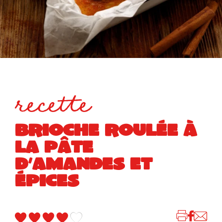
recette
BRIOCHE ROULÉE À
LA PÂTE
D’AMANDES ET
ÉPICES