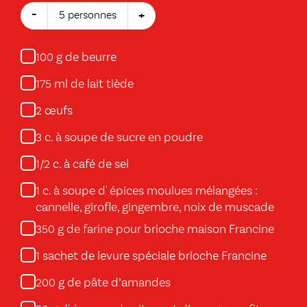
-
+
5 personnes
g de beurre
100
ml de lait tiède
175
œufs
2
c. à soupe de sucre en poudre
3
c. à café de sel
1/2
c. à soupe d' épices moulues mélangées :
1
cannelle, girofle, gingembre, noix de muscade
g de farine pour brioche maison Francine
350
sachet de levure spéciale brioche Francine
1
g de pâte d’amandes
200