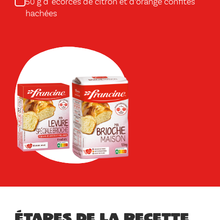
g d' écorces de citron et d’orange confites
50
hachées
Étapes de la recette