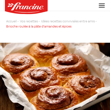
Accueil
Vos recettes
Idées recettes conviviales entre amis
Brioche roulée à la pâte d’amandes et épices