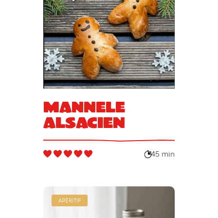
Mannele
alsacien
45 min
APÉRITIF