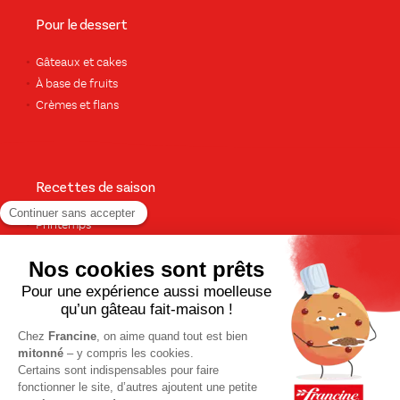
Pour le dessert
Gâteaux et cakes
À base de fruits
Crèmes et flans
Recettes de saison
Printemps
Été
Automne
Hiver