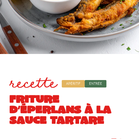
recette
APÉRITIF
ENTRÉE
FRITURE
D’ÉPERLANS À LA
SAUCE TARTARE