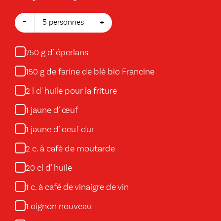
-
+
5 personnes
g d' éperlans
750
g de farine de blé bio Francine
150
l d' huile pour la friture
2
jaune d' œuf
1
jaune d' oeuf dur
1
c. à café de moutarde
2
cl d' huile
20
c. à café de vinaigre de vin
1
oignon nouveau
1