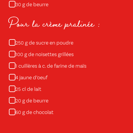
g de beurre
30
Pour la crème pralinée :
g de sucre en poudre
250
g de noisettes grillées
100
cuillères à c. de farine de maïs
1
jaune d’oeuf
4
cl de lait
25
g de beurre
20
g de chocolat
60