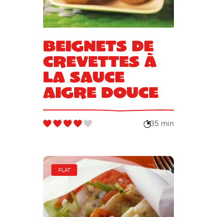
Beignets de
crevettes à
la sauce
aigre douce
35 min
PLAT