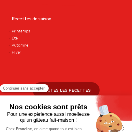
Recettes de saison
Printemps
Été
Automne
Hiver
TOUTES LES RECETTES
Pour votre santé, pratiquez une activité physique régulière. Plus
d’infos sur
www.mangerbouger.fr