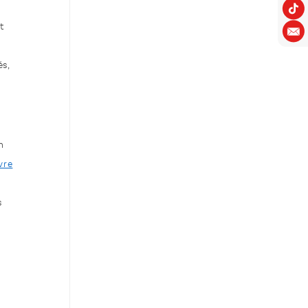
t
és,
n
vre
s