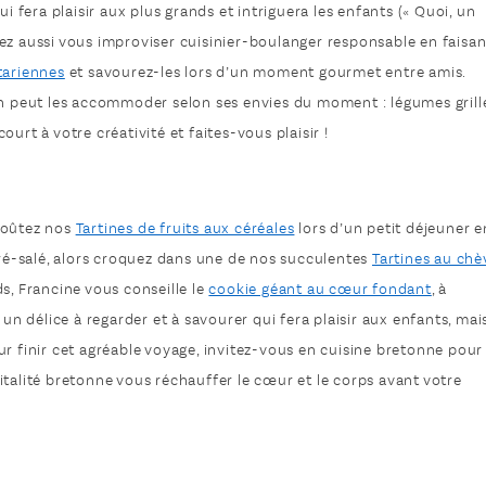
ui fera plaisir aux plus grands et intriguera les enfants (« Quoi, un
ez aussi vous improviser cuisinier-boulanger responsable en faisan
tariennes
et savourez-les lors d’un moment gourmet entre amis.
on peut les accommoder selon ses envies du moment : légumes grill
urt à votre créativité et faites-vous plaisir !
Goûtez nos
Tartines de fruits aux céréales
lors d’un petit déjeuner e
cré-salé, alors croquez dans une de nos succulentes
Tartines au chè
s, Francine vous conseille le
cookie géant au cœur fondant
, à
t un délice à regarder et à savourer qui fera plaisir aux enfants, mai
ur finir cet agréable voyage, invitez-vous en cuisine bretonne pour
pitalité bretonne vous réchauffer le cœur et le corps avant votre