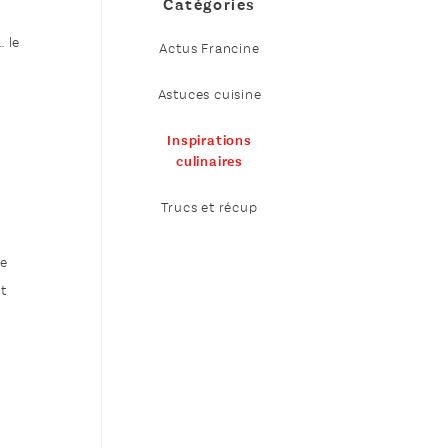
Catégories
… le
Actus Francine
Astuces cuisine
Inspirations
culinaires
Trucs et récup
re
ût