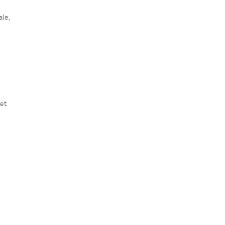
e
ale,
 et