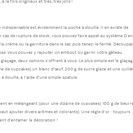
la fois originaux et très, très jolis !
 indispensable est évidemment la poche à douille. Il en existe de
En cas de rupture de stock, vous pouvez faire appel au système D en
 la crème ou la garniture dans le sac puis tenez-le fermé. Découpe
 bas. Vous pouvez y rajouter un embout ou garnir votre gâteau
glaçage, deux options s’offrent à vous. Le plus simple est le glaçag
ne de cupcakes) un blanc d’œuf, 200 g de sucre glace et une cuillè
 à douille, à l’aide d’une simple spatule.
tient en mélangeant (pour une dizaine de cupcakes) 100 g de beurr
eut ajouter divers arômes et colorants). Une règle d’or : toujours
ant d’entamer la décoration !