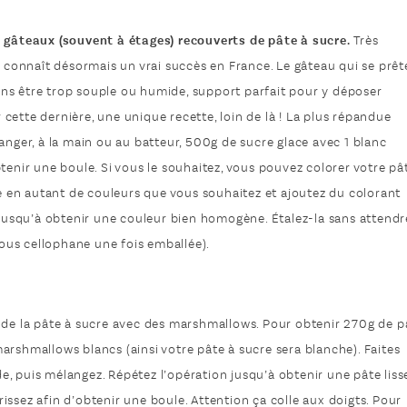
 gâteaux (souvent à étages) recouverts de pâte à sucre.
Très
» connaît désormais un vrai succès en France. Le gâteau qui se prêt
 sans être trop souple ou humide, support parfait pour y déposer
r cette dernière, une unique recette, loin de là ! La plus répandue
anger, à la main ou au batteur, 500g de sucre glace avec 1 blanc
tenir une boule. Si vous le souhaitez, vous pouvez colorer votre pâ
re en autant de couleurs que vous souhaitez et ajoutez du colorant
z jusqu’à obtenir une couleur bien homogène. Étalez-la sans attendr
 sous cellophane une fois emballée).
 de la pâte à sucre avec des marshmallows. Pour obtenir 270g de p
arshmallows blancs (ainsi votre pâte à sucre sera blanche). Faites
, puis mélangez. Répétez l’opération jusqu’à obtenir une pâte liss
trissez afin d’obtenir une boule. Attention ça colle aux doigts. Pour