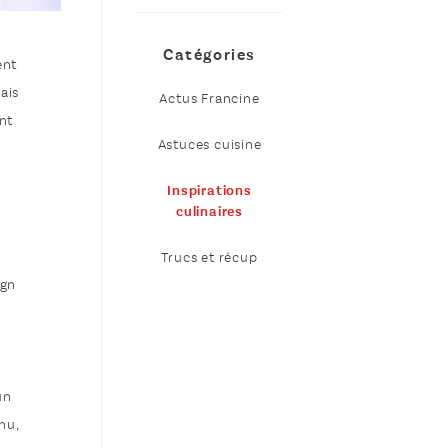
Catégories
ent
ais
Actus Francine
ent
Astuces cuisine
Inspirations
culinaires
Trucs et récup
ign
un
nu,