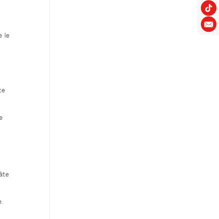
e le
te
e
âte
e.