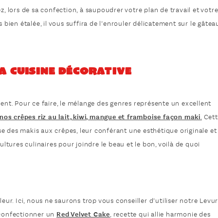
z, lors de sa confection, à saupoudrer votre plan de travail et votr
s bien étalée, il vous suffira de l’enrouler délicatement sur le gâtea
la cuisine décorative
ment. Pour ce faire, le mélange des genres représente un excellent
nos crêpes riz au lait, kiwi, mangue et framboise façon maki
.
Cett
e des makis aux crêpes, leur conférant une esthétique originale et
ultures culinaires pour joindre le beau et le bon, voilà de quoi
leur. Ici, nous ne saurons trop vous conseiller d’utiliser notre Levu
 confectionner un
Red Velvet Cake
, recette qui allie harmonie des