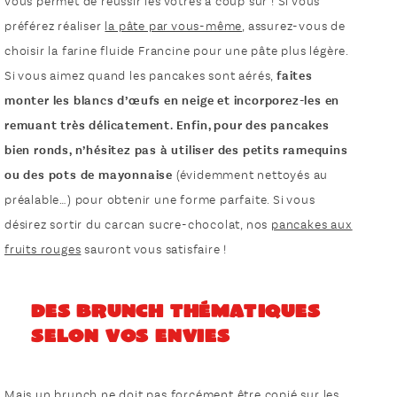
vous permet de réussir les vôtres à coup sûr ! Si vous
préférez réaliser
la pâte par vous-même
, assurez-vous de
choisir la farine fluide Francine pour une pâte plus légère.
Si vous aimez quand les pancakes sont aérés,
faites
monter les blancs d’œufs en neige et incorporez-les en
remuant très délicatement. Enfin, pour des pancakes
bien ronds, n’hésitez pas à utiliser des petits ramequins
ou des pots de mayonnaise
(évidemment nettoyés au
préalable…) pour obtenir une forme parfaite. Si vous
désirez sortir du carcan sucre-chocolat, nos
pancakes aux
fruits rouges
sauront vous satisfaire !
Des brunch thématiques
selon vos envies
Mais un brunch ne doit pas forcément être copié sur les