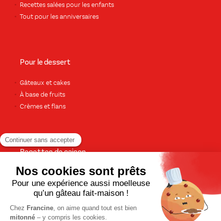
Recettes salées pour les enfants
Tout pour les anniversaires
Pour le dessert
Gâteaux et cakes
À base de fruits
Crèmes et flans
Recettes de saison
Printemps
Été
Automne
Hiver