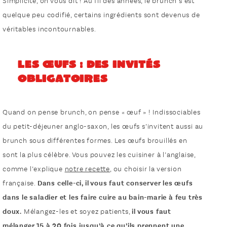
Simplicité, on vous dit ! Au fil des années, le brunch s’est
quelque peu codifié, certains ingrédients sont devenus de
véritables incontournables.
Les œufs : des invités
obligatoires
Quand on pense brunch, on pense « œuf » ! Indissociables
du petit-déjeuner anglo-saxon, les œufs s’invitent aussi au
brunch sous différentes formes. Les œufs brouillés en
sont la plus célèbre. Vous pouvez les cuisiner à l’anglaise,
comme l’explique
notre recette
, ou choisir la version
française.
Dans celle-ci, il vous faut conserver les œufs
dans le saladier et les faire cuire au bain-marie à feu très
doux.
Mélangez-les et soyez patients,
il vous faut
mélanger 15 à 20 fois jusqu’à ce qu’ils prennent une