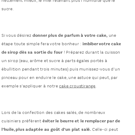
nettement mieux, le miel retenant plus l’humidité que le
sucre.
Si vous désirez
donner plus de parfum à votre cake,
une
étape toute simple fera votre bonheur :
imbiber votre cake
de sirop dès sa sortie du four
! Préparez durant la cuisson
un sirop (eau, arôme et sucre à parts égales portés à
ébullition pendant trois minutes) puis munissez-vous d’un
pinceau pour en enduire le cake, une astuce qui peut, par
exemple s’appliquer à notre
cake croustirange
.
Lors de la confection des cakes salés, de nombreux
cuisiniers préfèrent
éviter le beurre et le remplacer par de
l’huile, plus adaptée au goût d’un plat salé.
Celle-ci peut