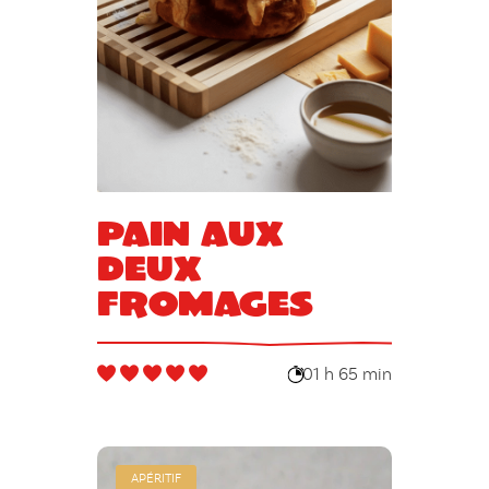
Pain aux
deux
fromages
01 h 65 min
APÉRITIF