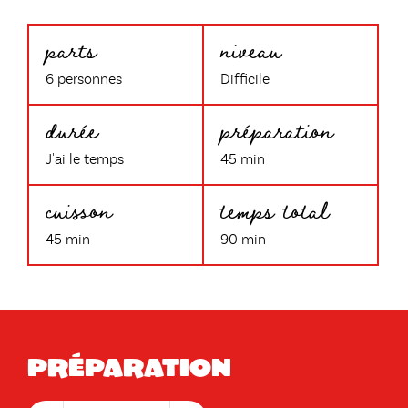
parts
niveau
6 personnes
Difficile
durée
préparation
J'ai le temps
45 min
cuisson
temps total
45 min
90 min
Préparation