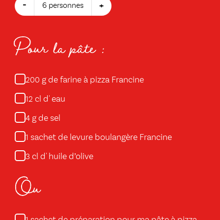
-
+
6 personnes
Pour la pâte :
g de farine à pizza Francine
200
cl d' eau
12
g de sel
4
sachet de levure boulangère Francine
1
cl d' huile d’olive
3
Ou