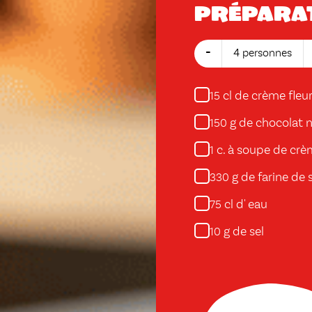
Prépara
-
4 personnes
cl de crème fleu
15
g de chocolat n
150
c. à soupe de cr
1
g de farine de 
330
cl d' eau
75
g de sel
10