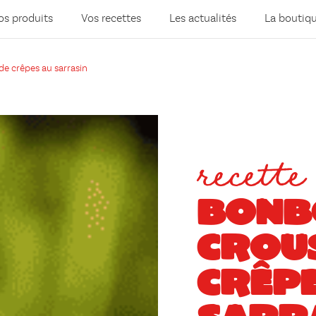
os produits
Vos recettes
Les actualités
La boutiq
de crêpes au sarrasin
recette
BONB
CROUS
CRÊP