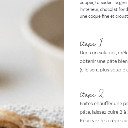
couper, torsader… le genr
l’intérieur, chocolat fo
une coque fine et crousti
étape 1
Dans un saladier, mélan
obtenir une pâte bien 
(elle sera plus souple e
étape 2
Faites chauffer une p
pâte, laissez cuire 2 à
Réservez les crêpes au