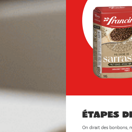
Étapes d
On dirait des bonbons, m