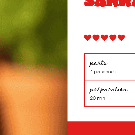
SARR
parts
4 personnes
préparation
20 min