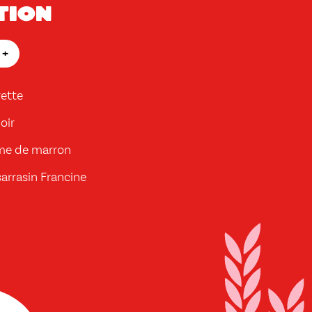
tion
+
rette
oir
ème de marron
sarrasin Francine