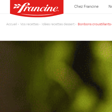
Chez Francine
N
Accueil
Vos recettes
Idées recettes dessert
Bonbons croustillants 