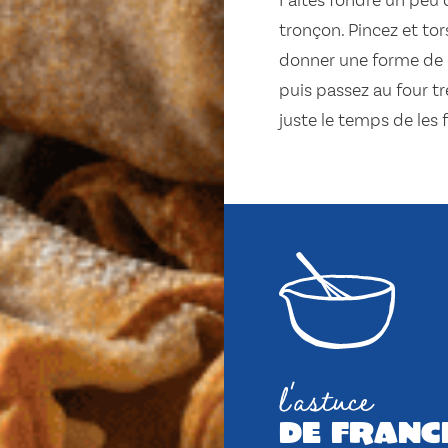
Faites fondre un peu
tronçon. Pincez et to
donner une forme de 
puis passez au four tr
juste le temps de les f
l'astuce
de franc