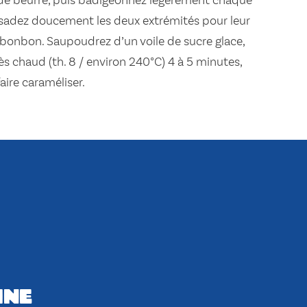
 de beurre, puis badigeonnez légèrement chaque
rsadez doucement les deux extrémités pour leur
bonbon. Saupoudrez d’un voile de sucre glace,
ès chaud (th. 8 / environ 240°C) 4 à 5 minutes,
aire caraméliser.
ine