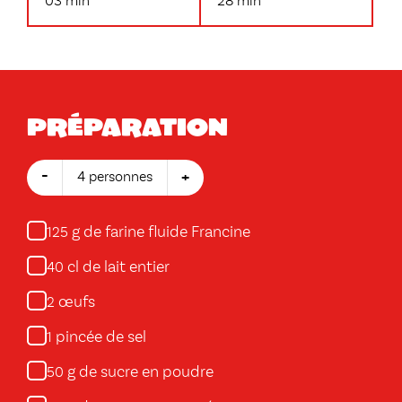
03 min
28 min
Préparation
-
+
4 personnes
g de farine fluide Francine
125
cl de lait entier
40
œufs
2
pincée de sel
1
g de sucre en poudre
50