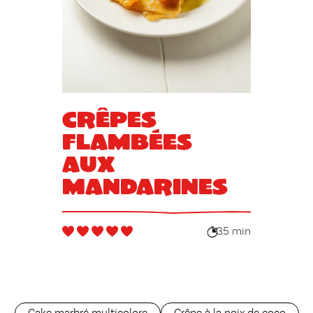
Crêpes
flambées
aux
mandarines
35 min