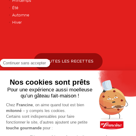
Printemps
Été
Automne
Hiver
TOUTES LES RECETTES
Pour votre santé, pratiquez une activité physique régulière. Plus
d’infos sur
www.mangerbouger.fr