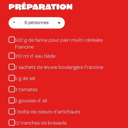
Préparation
-
+
6 personnes
g de farine pour pain multi-céréales
500
Francine
ml d' eau tiède
310
sachets de levure boulangère Francine
2
g de sel
5
tomates
3
gousses d' ail
2
boîte de coeurs d’artichauts
1
tranches de bresaola
12