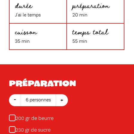
durée
préparation
J'ai le temps
20 min
cuisson
temps total
35 min
55 min
Préparation
-
+
6 personnes
gr de beurre
200
gr de sucre
230