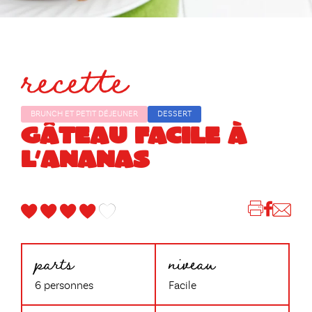
recette
BRUNCH ET PETIT DÉJEUNER
DESSERT
GÂTEAU FACILE À
L’ANANAS
parts
niveau
6 personnes
Facile