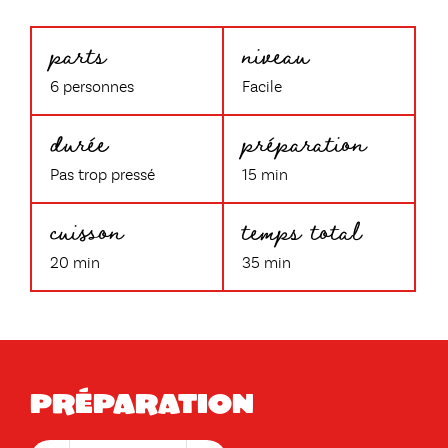
parts
niveau
6 personnes
Facile
durée
préparation
Pas trop pressé
15 min
cuisson
temps total
20 min
35 min
Préparation