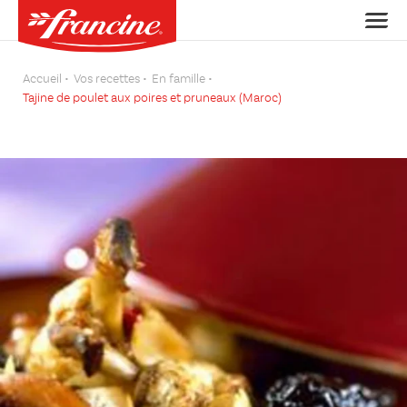
Accueil
Vos recettes
En famille
Tajine de poulet aux poires et pruneaux (Maroc)