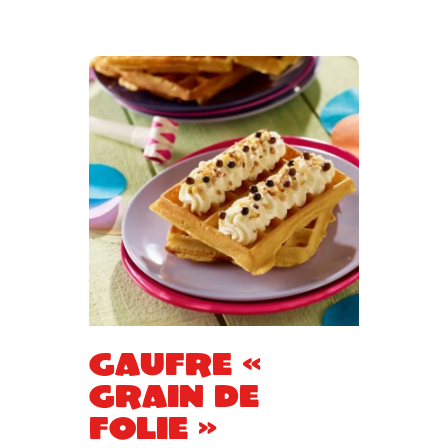
Gaufre «
grain de
folie »