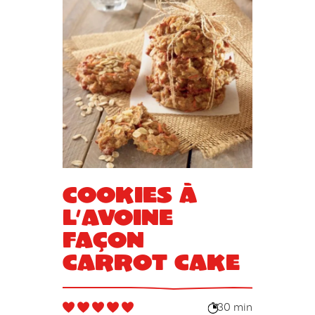
Cookies à
l’avoine
façon
carrot cake
30 min