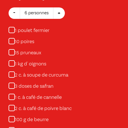
-
+
6 personnes
poulet fermier
1
poires
10
pruneaux
15
kg d' oignons
1
c. à soupe de curcuma
2
doses de safran
3
c. à café de cannelle
1
c. à café de poivre blanc
2
g de beurre
100