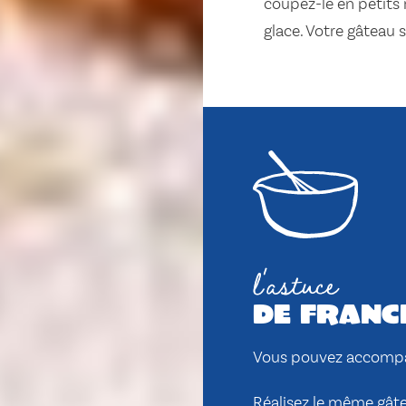
coupez-le en petits
glace. Votre gâteau 
l'astuce
de franc
Vous pouvez accompa
Réalisez le même gâte