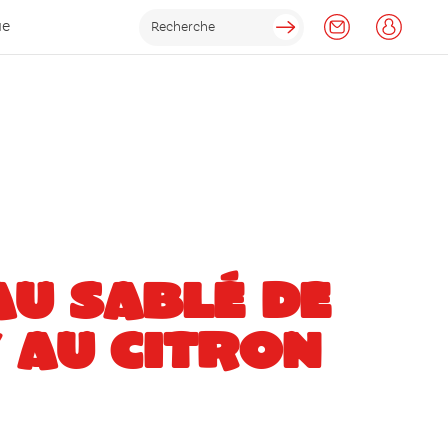
ue
U SABLÉ DE
 AU CITRON