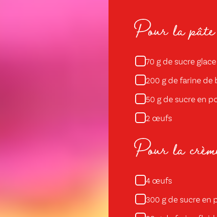
Pour la pâte 
g de sucre glace
70
g de farine de 
200
g de sucre en p
50
œufs
2
Pour la crème
œufs
4
g de sucre en 
300