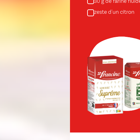
g de farine fluid
30
zeste d'un citron