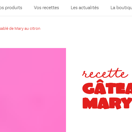
os produits
Vos recettes
Les actualités
La boutiq
sablé de Mary au citron
recette
GÂTEA
MARY