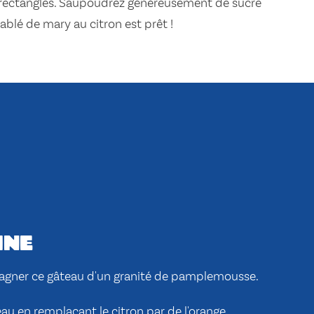
 rectangles. Saupoudrez généreusement de sucre
sablé de mary au citron est prêt !
ine
gner ce gâteau d'un granité de pamplemousse.
au en remplaçant le citron par de l'orange.