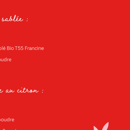
sablée :
blé Bio T55 Francine
oudre
 au citron :
poudre