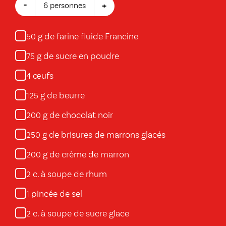
-
+
6 personnes
g de farine fluide Francine
50
g de sucre en poudre
75
œufs
4
g de beurre
125
g de chocolat noir
200
g de brisures de marrons glacés
250
g de crème de marron
200
c. à soupe de rhum
2
pincée de sel
1
c. à soupe de sucre glace
2