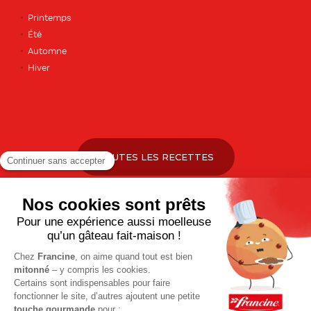
Printemps
Été
Automne
Hiver
TOUTES LES RECETTES
Pour votre santé, pratiquez une activité physique régulière. Plus
d’infos sur
www.mangerbouger.fr