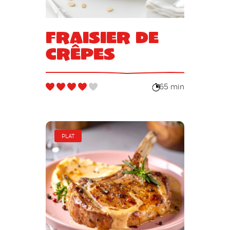
Fraisier de
crêpes
65 min
PLAT