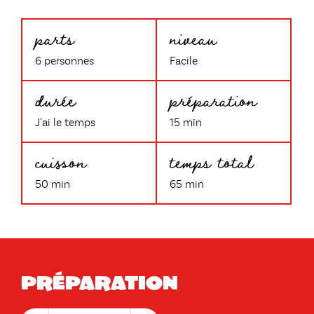
parts
niveau
6 personnes
Facile
durée
préparation
J'ai le temps
15 min
cuisson
temps total
50 min
65 min
Préparation