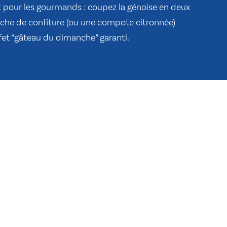
t pour les gourmands : coupez la génoise en deux
ouche de confiture (ou une compote citronnée)
ffet “gâteau du dimanche” garanti.