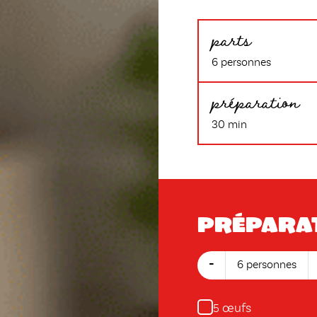
parts
6 personnes
préparation
30 min
Prépara
-
6 personnes
œufs
5