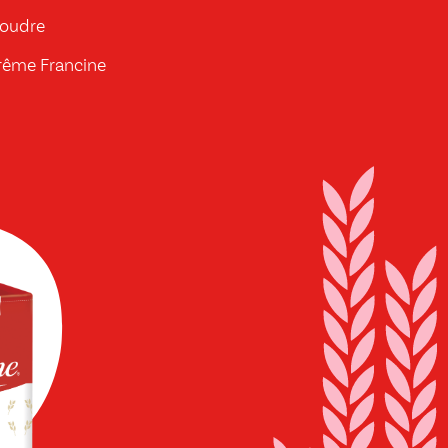
poudre
prême Francine