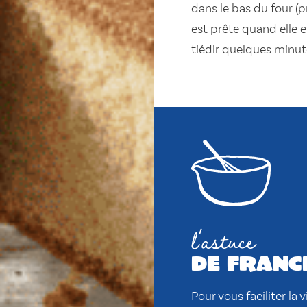
dans le bas du four (
est prête quand elle e
tiédir quelques minut
l'astuce
de franc
Pour vous faciliter la