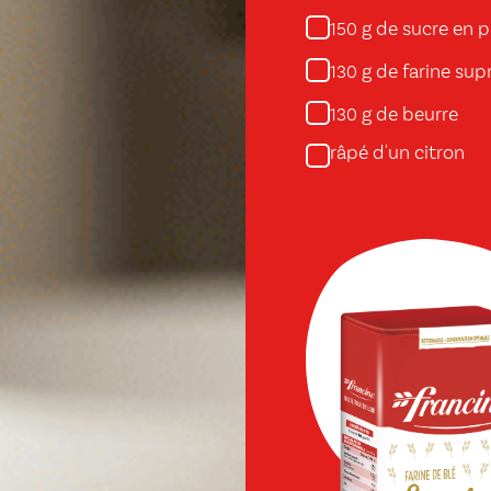
g de sucre en 
150
g de farine su
130
g de beurre
130
râpé d'un citron