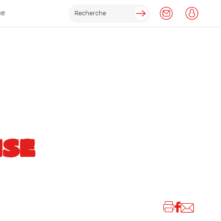
ue
ISE