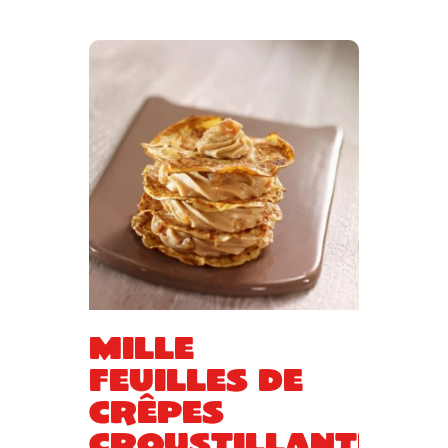
Mille
feuilles de
crêpes
croustillantes