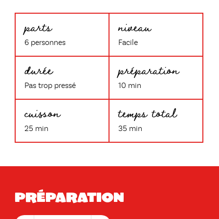
parts
niveau
6 personnes
Facile
durée
préparation
Pas trop pressé
10 min
cuisson
temps total
25 min
35 min
Préparation