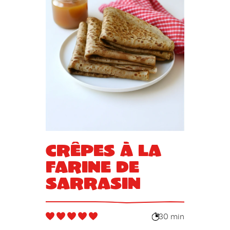
Crêpes à la
farine de
sarrasin
30 min