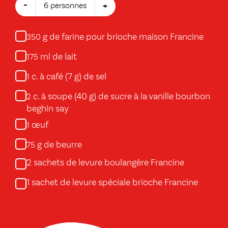
-
+
6 personnes
g de farine pour brioche maison Francine
350
ml de lait
175
c. à café (7 g) de sel
1
c. à soupe (40 g) de sucre à la vanille bourbon
2
beghin say
œuf
1
g de beurre
75
2 sachets de levure boulangère Francine
1 sachet de levure spéciale brioche Francine