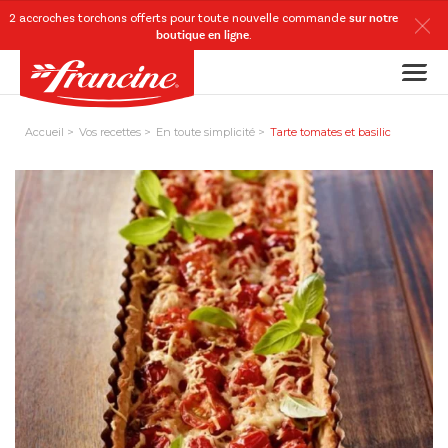
2 accroches torchons
offerts
pour toute nouvelle commande
sur notre
boutique en ligne
.
Accueil
Vos recettes
En toute simplicité
Tarte tomates et basilic