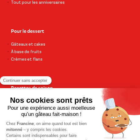
Tout pour les anniversaires
Pour le dessert
Gâteaux et cakes
À base de fruits
Crèmes et flans
Recettes de saison
Printemps
Été
Automne
Hiver