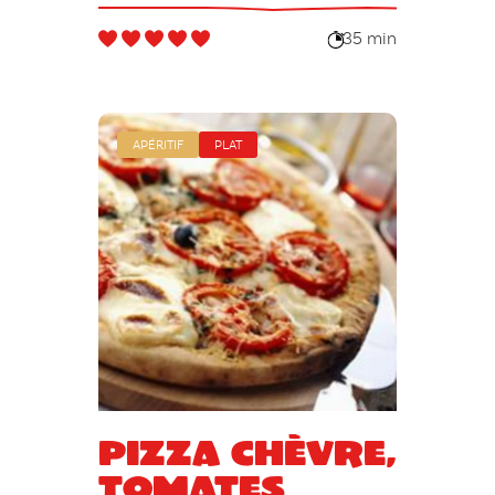
noisettes
torréfiées
35 min
APÉRITIF
PLAT
Pizza chèvre,
tomates