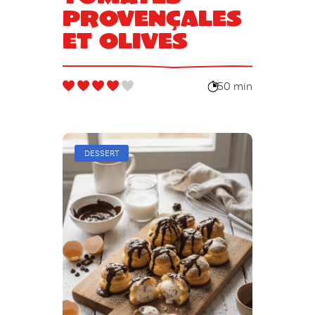
provençales
et olives
50 min
DESSERT