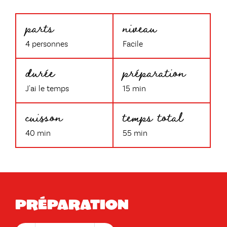
parts
niveau
4 personnes
Facile
durée
préparation
J'ai le temps
15 min
cuisson
temps total
40 min
55 min
Préparation