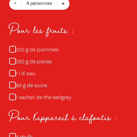
-
+
4 personnes
Pour les fruits :
g de pommes
250
g de poires
250
l d' eau
1
g de sucre
60
sachet de thé earlgrey
1
Pour l'appareil à clafoutis :