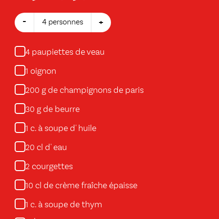
-
+
4 personnes
paupiettes de veau
4
oignon
1
g de champignons de paris
200
g de beurre
30
c. à soupe d' huile
1
cl d' eau
20
courgettes
2
cl de crème fraîche épaisse
10
c. à soupe de thym
1