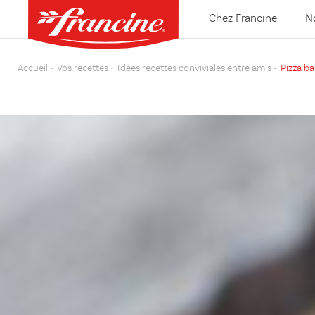
Chez Francine
N
Accueil
Vos recettes
Idées recettes conviviales entre amis
Pizza ba