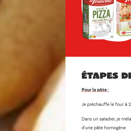
Étapes d
Pour la pâte :
Je préchauffe le four à 
Dans un saladier, je mél
d’une pâte homogène.