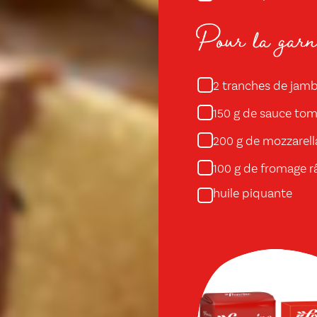
Pour la garni
tranches de jam
2
g de sauce tom
150
g de mozzarell
200
g de fromage r
100
huile piquante