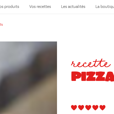
os produits
Vos recettes
Les actualités
La boutiq
lls
recette
PIZZA