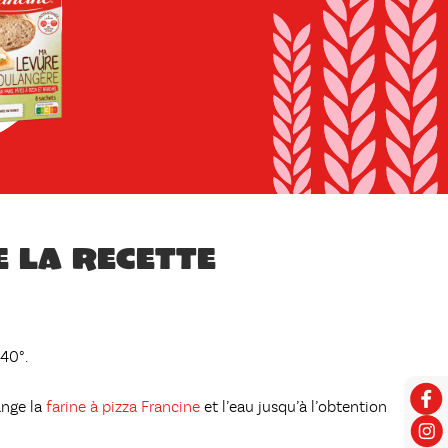
e la recette
240°.
ange la
farine à pizza Francine
et l’eau jusqu’à l’obtention