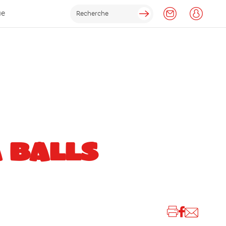
ue
 BALLS