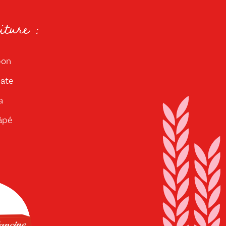
ture :
bon
ate
a
âpé