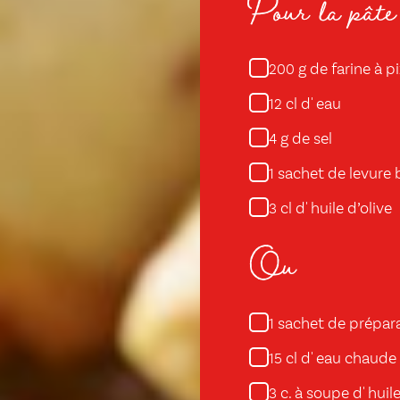
Pour la pâte
g de farine à p
200
cl d' eau
12
g de sel
4
sachet de levure 
1
cl d' huile d’olive
3
Ou
sachet de prépara
1
cl d' eau chaude
15
c. à soupe d' huile
3