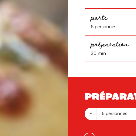
parts
6 personnes
préparation
30 min
Prépara
-
6 personnes