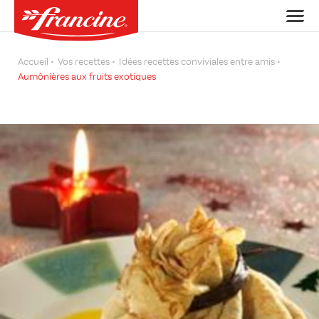
Accueil
Vos recettes
Idées recettes conviviales entre amis
Aumônières aux fruits exotiques