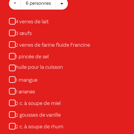
-
+
6 personnes
verres de lait
4
œufs
3
verres de farine fluide Francine
2
pincée de sel
1
huile pour la cuisson
mangue
1
ananas
1
c. à soupe de miel
2
gousses de vanille
2
c. à soupe de rhum
2