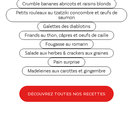
Crumble bananes abricots et raisins blonds
Petits rouleaux au tzatziki concombre et œufs de
saumon
Galettes des diablotins
Friands au thon, câpres et oeufs de caille
Fougasse au romarin
Salade aux herbes & crackers aux graines
Pain surprise
Madeleines aux carottes et gingembre
DÉCOUVREZ TOUTES NOS RECETTES