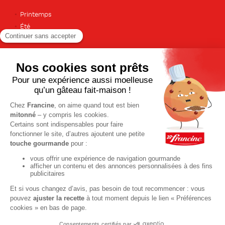
Printemps
Été
Automne
Hiver
TOUTES LES RECETTES
Pour votre santé, pratiquez une activité physique régulière. Plus
d’infos sur
www.mangerbouger.fr