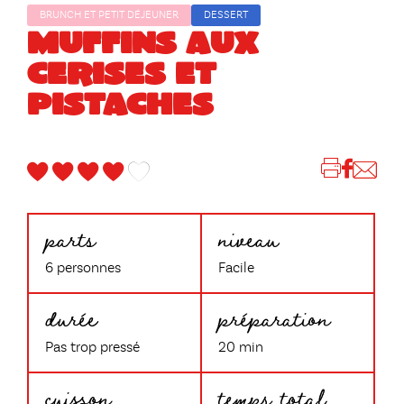
BRUNCH ET PETIT DÉJEUNER
DESSERT
MUFFINS AUX
CERISES ET
PISTACHES
parts
niveau
6 personnes
Facile
durée
préparation
Pas trop pressé
20 min
cuisson
temps total