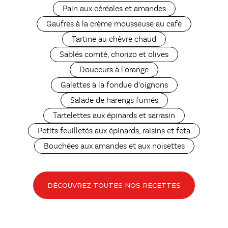
Pain aux céréales et amandes
Gaufres à la crème mousseuse au café
Tartine au chèvre chaud
Sablés comté, chorizo et olives
Douceurs à l’orange
Galettes à la fondue d’oignons
Salade de harengs fumés
Tartelettes aux épinards et sarrasin
Petits feuilletés aux épinards, raisins et feta
Bouchées aux amandes et aux noisettes
DÉCOUVREZ TOUTES NOS RECETTES