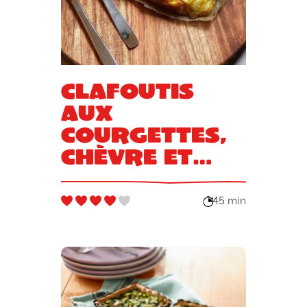
Clafoutis
aux
courgettes,
chèvre et
miel
45 min