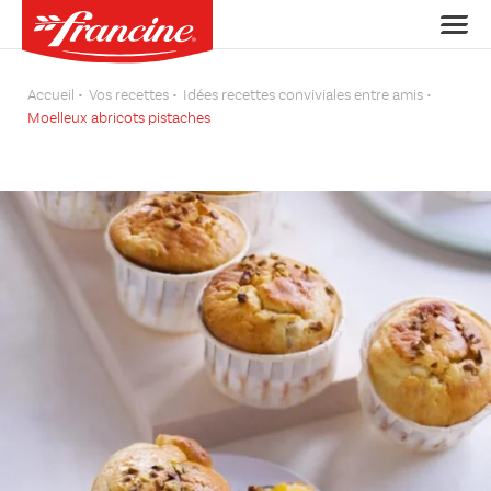
Accueil
Vos recettes
Idées recettes conviviales entre amis
Moelleux abricots pistaches