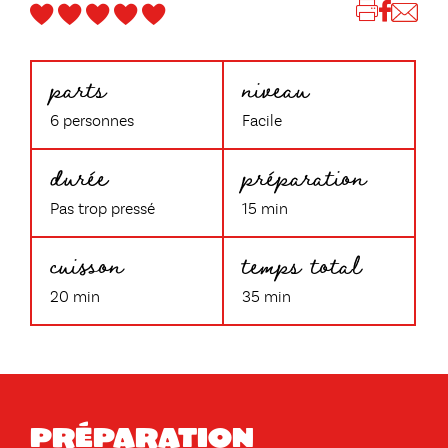
parts
niveau
6 personnes
Facile
durée
préparation
Pas trop pressé
15 min
cuisson
temps total
20 min
35 min
Préparation