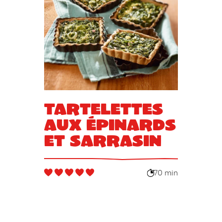
Tartelettes
aux épinards
et sarrasin
70 min