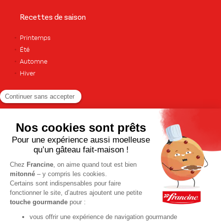
Recettes de saison
Printemps
Été
Automne
Hiver
TOUTES LES RECETTES
Pour votre santé, pratiquez une activité physique régulière. Plus
d’infos sur
www.mangerbouger.fr