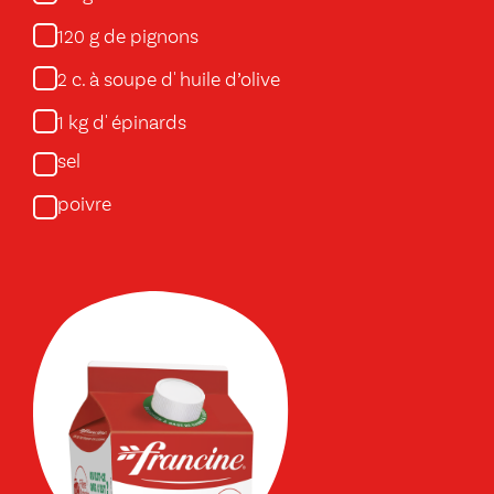
g de pignons
120
c. à soupe d' huile d’olive
2
kg d' épinards
1
sel
poivre