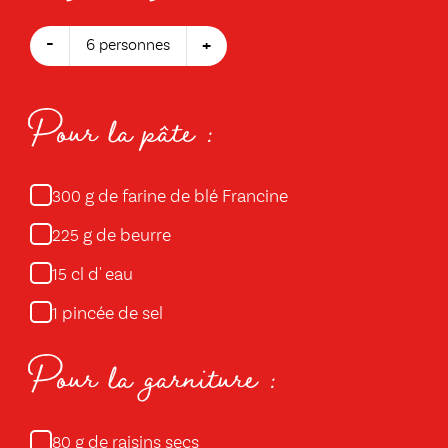
-
+
6 personnes
Pour la pâte :
g de farine de blé Francine
300
g de beurre
225
cl d' eau
15
pincée de sel
1
Pour la garniture :
g de raisins secs
80