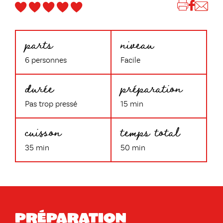
parts
niveau
6 personnes
Facile
durée
préparation
Pas trop pressé
15 min
cuisson
temps total
35 min
50 min
Préparation