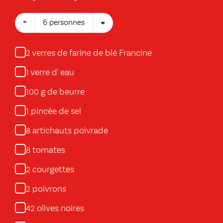
-
+
6 personnes
verres de farine de blé Francine
2
verre d' eau
1
g de beurre
100
pincée de sel
1
artichauts poivrade
8
tomates
8
courgettes
2
poivrons
2
olives noires
42