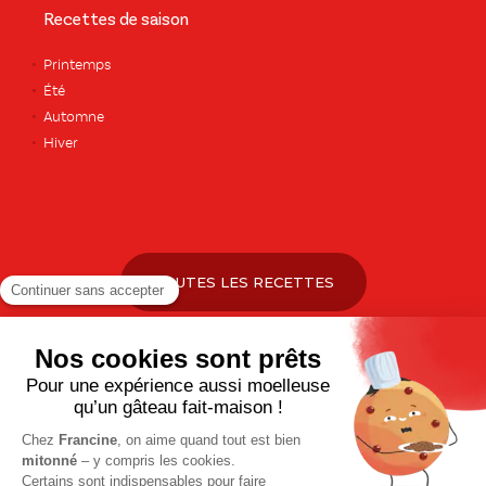
Recettes de saison
Printemps
Été
Automne
Hiver
TOUTES LES RECETTES
Pour votre santé, pratiquez une activité physique régulière. Plus
d’infos sur
www.mangerbouger.fr