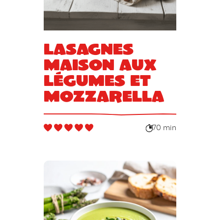
Lasagnes
maison aux
légumes et
mozzarella
70 min