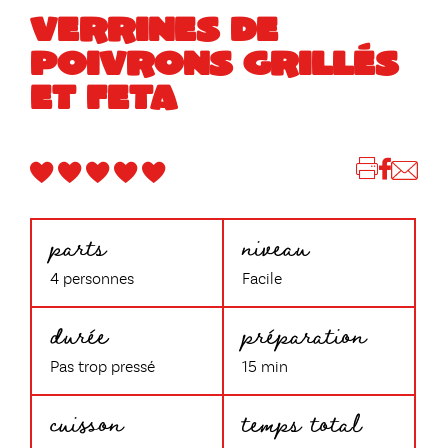
VERRINES DE
POIVRONS GRILLÉS
ET FETA
parts
niveau
4 personnes
Facile
durée
préparation
Pas trop pressé
15 min
cuisson
temps total