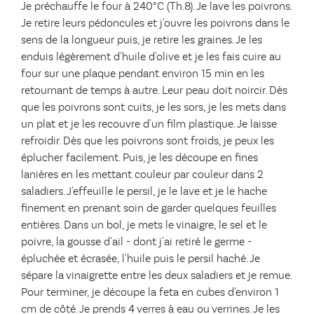
Je préchauffe le four à 240°C (Th.8). Je lave les poivrons.
Je retire leurs pédoncules et j'ouvre les poivrons dans le
sens de la longueur puis, je retire les graines. Je les
enduis légèrement d'huile d'olive et je les fais cuire au
four sur une plaque pendant environ 15 min en les
retournant de temps à autre. Leur peau doit noircir. Dès
que les poivrons sont cuits, je les sors, je les mets dans
un plat et je les recouvre d'un film plastique. Je laisse
refroidir. Dès que les poivrons sont froids, je peux les
éplucher facilement. Puis, je les découpe en fines
lanières en les mettant couleur par couleur dans 2
saladiers. J'effeuille le persil, je le lave et je le hache
finement en prenant soin de garder quelques feuilles
entières. Dans un bol, je mets le vinaigre, le sel et le
poivre, la gousse d'ail - dont j'ai retiré le germe -
épluchée et écrasée, l'huile puis le persil haché. Je
sépare la vinaigrette entre les deux saladiers et je remue.
Pour terminer, je découpe la feta en cubes d'environ 1
cm de côté. Je prends 4 verres à eau ou verrines. Je les