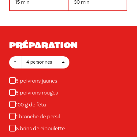
15 min
30 min
Préparation
-
+
4 personnes
poivrons jaunes
5
poivrons rouges
5
g de féta
100
branche de persil
1
brins de ciboulette
8