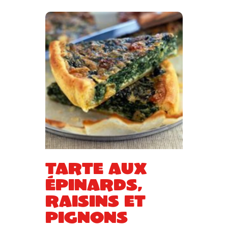
Tarte aux
épinards,
raisins et
pignons