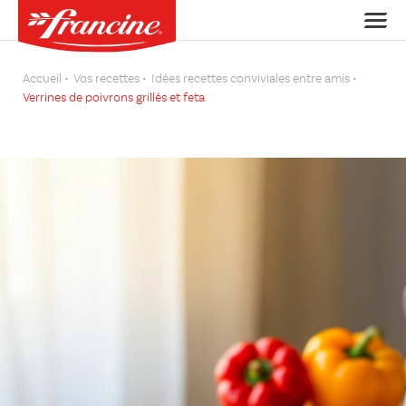
Accueil
Vos recettes
Idées recettes conviviales entre amis
Verrines de poivrons grillés et feta