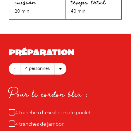
cuisson
temps total
20 min
40 min
Préparation
-
+
4 personnes
Pour le cordon bleu :
tranches d' escalopes de poulet
4
tranches de jambon
4