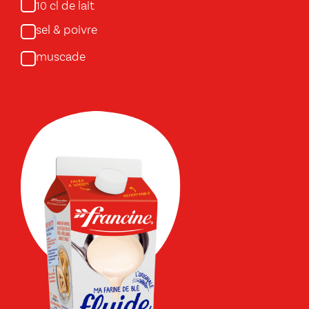
cl de lait
10
sel & poivre
muscade