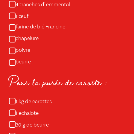
tranches d' emmental
4
œuf
1
farine de blé Francine
chapelure
poivre
beurre
Pour la purée de carotte :
kg de carottes
1
échalote
1
g de beurre
30