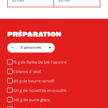
25 min
35 min
Préparation
-
+
6 personnes
g de farine de blé Francine
75
blancs d' œuf
6
g de beurre ramolli
185
g de noisettes en poudre
100
g de sucre glace
240