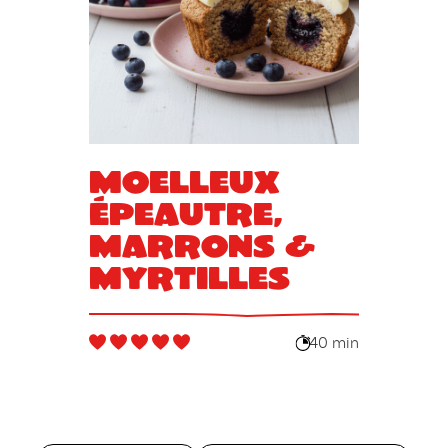
Moelleux
épeautre,
marrons &
myrtilles
40 min