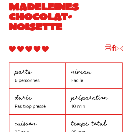
MADELEINES
CHOCOLAT-
NOISETTE
parts
niveau
6 personnes
Facile
durée
préparation
Pas trop pressé
10 min
cuisson
temps total