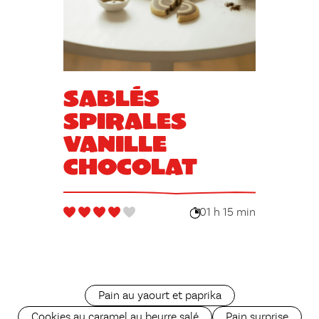
Sablés
spirales
vanille
chocolat
01 h 15 min
Pain au yaourt et paprika
Cookies au caramel au beurre salé
Pain surprise