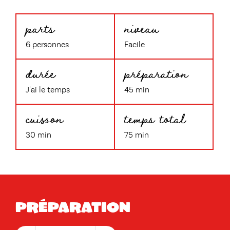
parts
niveau
6 personnes
Facile
durée
préparation
J'ai le temps
45 min
cuisson
temps total
30 min
75 min
Préparation