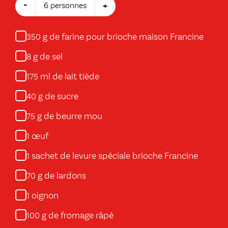
-
+
6 personnes
g de farine pour brioche maison Francine
350
g de sel
8
ml de lait tiède
175
g de sucre
40
g de beurre mou
75
œuf
1
sachet de levure spéciale brioche Francine
1
g de lardons
70
oignon
1
g de fromage râpé
100