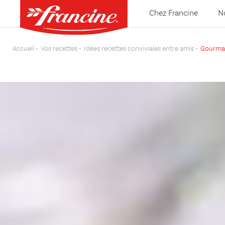
Chez Francine
N
Accueil
Vos recettes
Idées recettes conviviales entre amis
Gourman