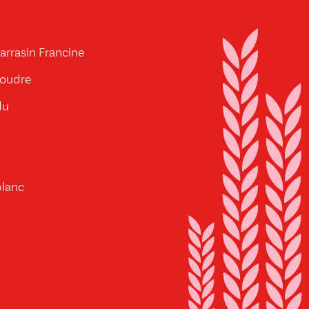
sarrasin Francine
poudre
du
blanc