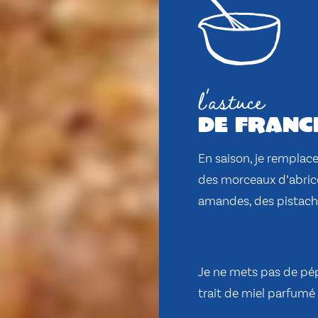
l'astuce
de franc
En saison, je remplac
des morceaux d’abrico
amandes, des pistach
Je ne mets pas de pép
trait de miel parfumé