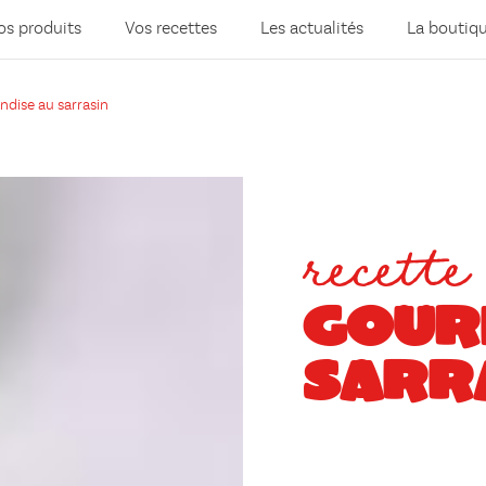
os produits
Vos recettes
Les actualités
La boutiq
dise au sarrasin
recette
GOUR
SARR