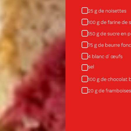
g de noisettes
25
g de farine de 
100
g de sucre en 
150
g de beurre fon
75
blanc d' œufs
4
sel
g de chocolat 
100
g de framboises
20