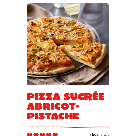
Pizza sucrée
abricot-
pistache
35 min