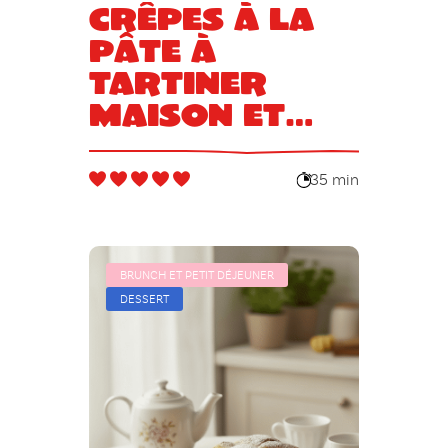
Crêpes à la
pâte à
tartiner
maison et
noisettes
torréfiées
35 min
BRUNCH ET PETIT DÉJEUNER
DESSERT