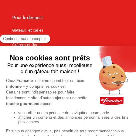
Pour le dessert
Gâteaux et cakes
À base de fruits
Crèmes et flans
Recettes de saison
Printemps
Été
Automne
Hiver