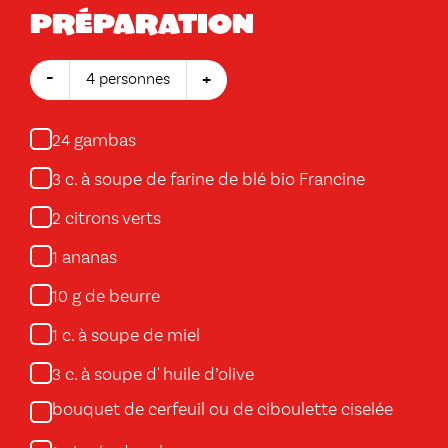
Préparation
-
+
4 personnes
gambas
24
c. à soupe de farine de blé bio Francine
3
citrons verts
2
ananas
1
g de beurre
10
c. à soupe de miel
1
c. à soupe d' huile d’olive
3
bouquet de cerfeuil ou de ciboulette ciselée