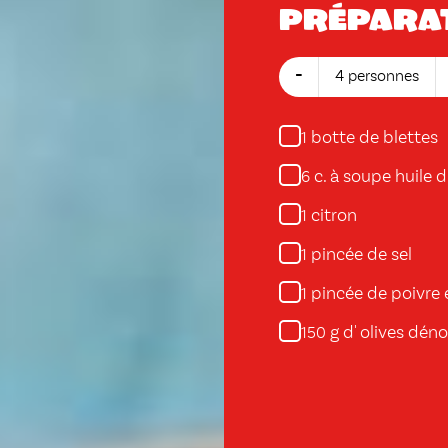
Prépara
-
4 personnes
botte de blettes
1
c. à soupe huile d
6
citron
1
pincée de sel
1
pincée de poivre 
1
g d' olives dén
150