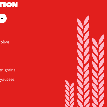
tion
+
’olive
en grains
oyautées