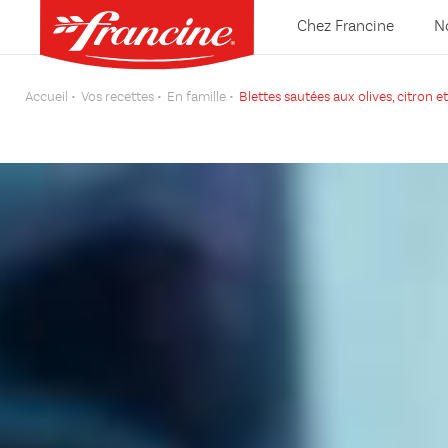
Chez Francine
N
Accueil
Vos recettes
En famille
Blettes sautées aux olives, citron et