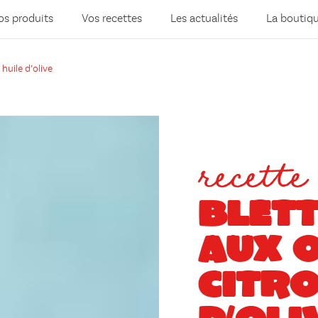
os produits
Vos recettes
Les actualités
La boutiq
 huile d’olive
recette
BLETT
AUX O
CITRO