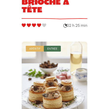
Brioche à
tête
02 h 25 min
APÉRITIF
ENTRÉE