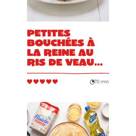
Petites
bouchées à
la reine au
ris de veau
et morilles
70 min