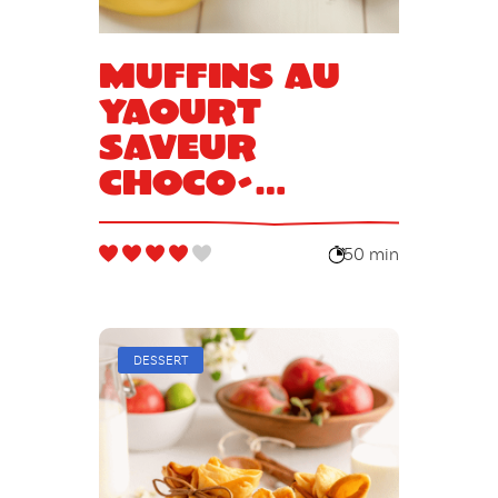
Muffins au
yaourt
saveur
choco-
banane
50 min
DESSERT