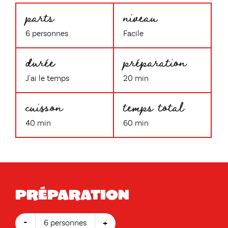
parts
niveau
6 personnes
Facile
durée
préparation
J'ai le temps
20 min
cuisson
temps total
40 min
60 min
Préparation
-
+
6 personnes