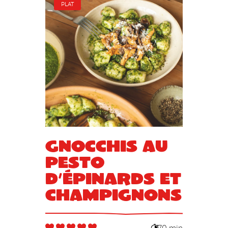
PLAT
Gnocchis au
pesto
d’épinards et
champignons