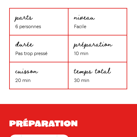
parts
niveau
6 personnes
Facile
durée
préparation
Pas trop pressé
10 min
cuisson
temps total
20 min
30 min
Préparation