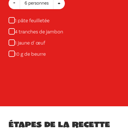
-
+
6 personnes
pâte feuilletée
1
tranches de jambon
4
jaune d' œuf
1
g de beurre
10
Étapes de la recette