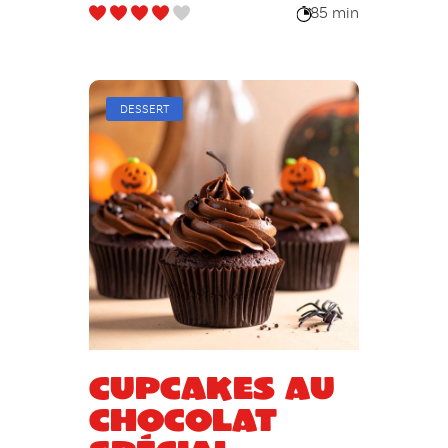
85 min
DESSERT
Cupcakes au
chocolat