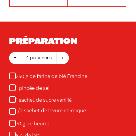
Préparation
-
+
4 personnes
g de farine de blé Francine
250
pincée de sel
1
sachet de sucre vanillé
1
1/2 sachet de levure chimique
g de beurre
70
cl de lait