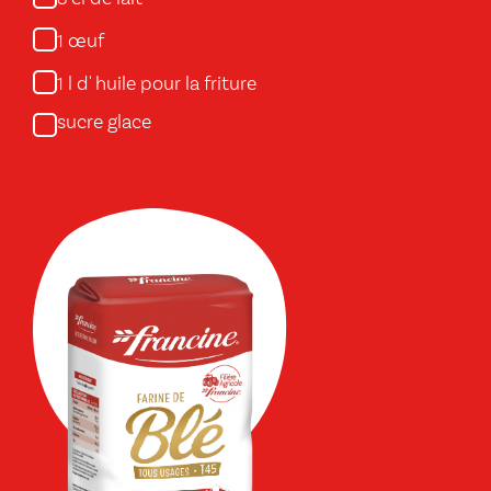
8
œuf
1
l d' huile pour la friture
1
sucre glace