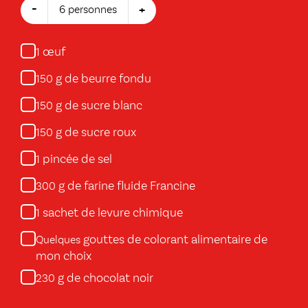
-
+
6 personnes
œuf
1
g de beurre fondu
150
g de sucre blanc
150
g de sucre roux
150
pincée de sel
1
g de farine fluide Francine
300
sachet de levure chimique
1
gouttes de colorant alimentaire de
Quelques
mon choix
g de chocolat noir
230