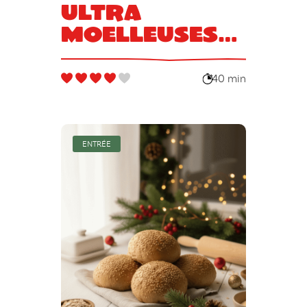
ultra
moelleuses
Francine et
leur coque
40 min
en chocolat
ENTRÉE