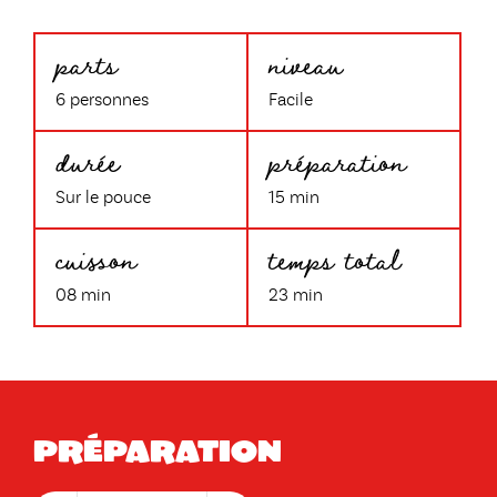
parts
niveau
6 personnes
Facile
durée
préparation
Sur le pouce
15 min
cuisson
temps total
08 min
23 min
Préparation