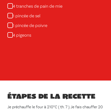
tranches de pain de mie
4
pincée de sel
1
pincée de poivre
1
pigeons
4
Étapes de la recette
Je préchauffe le four à 210°C ( th. 7 ). Je fais chauffer 20