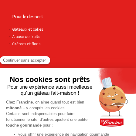
Pour le dessert
Gâteaux et cakes
À base de fruits
Crèmes et flans
Recettes de saison
Printemps
Été
Automne
Hiver