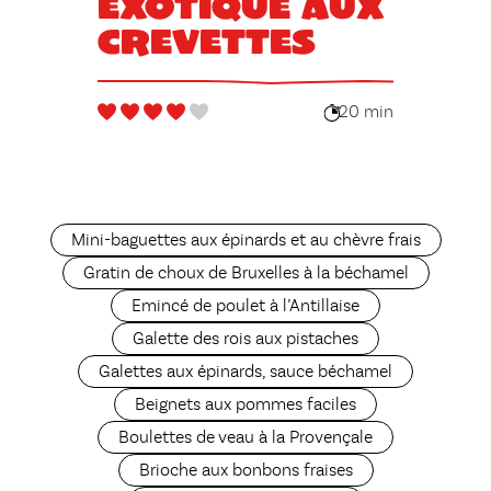
exotique aux
crevettes
20 min
Mini-baguettes aux épinards et au chèvre frais
Gratin de choux de Bruxelles à la béchamel
Emincé de poulet à l’Antillaise
Galette des rois aux pistaches
Galettes aux épinards, sauce béchamel
Beignets aux pommes faciles
Boulettes de veau à la Provençale
Brioche aux bonbons fraises