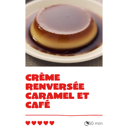
Crème
renversée
caramel et
café
60 min