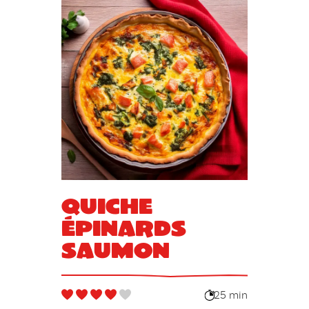
Quiche
épinards
saumon
25 min