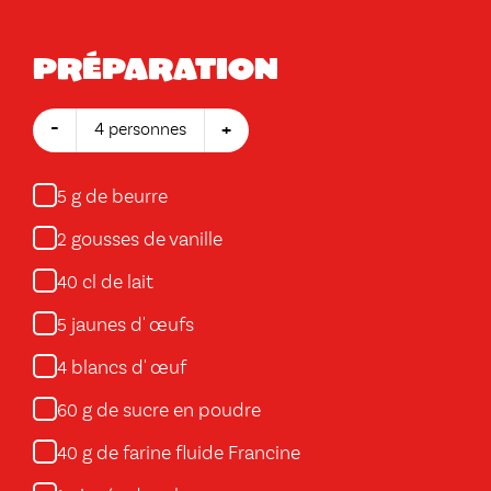
Préparation
-
+
4 personnes
g de beurre
5
gousses de vanille
2
cl de lait
40
jaunes d' œufs
5
blancs d' œuf
4
g de sucre en poudre
60
g de farine fluide Francine
40