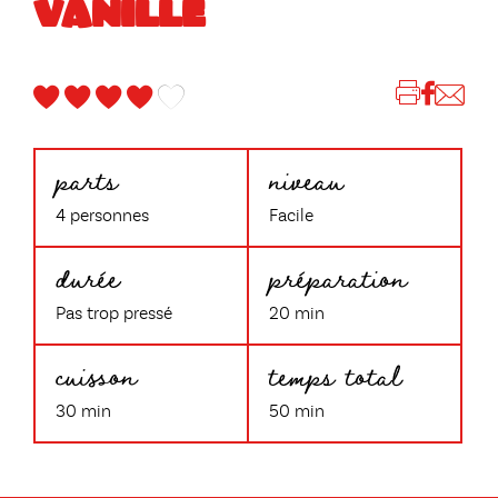
VANILLE
parts
niveau
4 personnes
Facile
durée
préparation
Pas trop pressé
20 min
cuisson
temps total
30 min
50 min