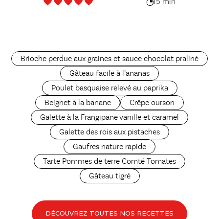
15 min
Brioche perdue aux graines et sauce chocolat praliné
Gâteau facile à l’ananas
Poulet basquaise relevé au paprika
Beignet à la banane
Crêpe ourson
Galette à la Frangipane vanille et caramel
Galette des rois aux pistaches
Gaufres nature rapide
Tarte Pommes de terre Comté Tomates
Gâteau tigré
DÉCOUVREZ TOUTES NOS RECETTES